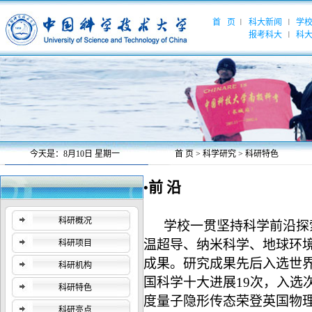
首 页
科大新闻
学
|
|
报考科大
科
|
今天是：8月10日 星期一
首 页
>
科学研究
>
科研特色
前 沿
•
科研概况
学校一贯坚持科学前沿探
温超导、纳米科学、地球环
科研项目
成果。
研究成果先后入选世界
科研机构
国科学十大进展19次，入选
科研特色
度量子隐形传态荣登英国物理
科研亮点