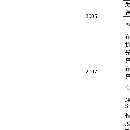
2006
At
2007
N
S