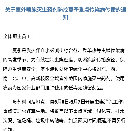
关于室外喷施灭虫药剂防控夏季重点传染病传播的通
知
全体师生员工：
夏季是发热伴血小板减少综合征、登革热等虫媒传染病
的高发季节，为有效控制虫媒密度，切断疾病传播途径，保
障师生健康安全，基本建设处环卫绿化中心将对东、西、
南、北、中、高新校区全域室外范围内喷施灭虫药剂。使用
农药为国家行业部门准许使用的低毒无残留药品。
喷药时间及地点：自
6
月
6
日
-6
月
7
日
开展虫媒消杀工作，
重点清理虫媒孳生地。将覆盖以下重点区域：绿化带、排水
沟渠、垃圾桶、垃圾中转站等。如遇雨天时间顺延
,
不再另行
通知。