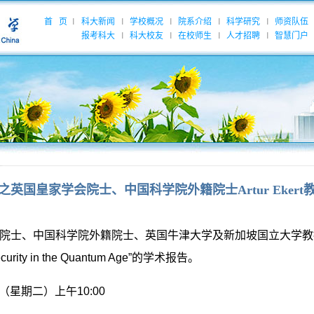
首 页
科大新闻
学校概况
院系介绍
科学研究
师资队伍
|
|
|
|
|
报考科大
科大校友
在校师生
人才招聘
智慧门户
|
|
|
|
之英国皇家学会院士、中国科学院外籍院士Artur Eker
院士、中国科学院外籍院士、英国牛津大学及新加坡国立大学教
ecurity in the Quantum Age
”的
学术报告。
（星期二）上午
10:00