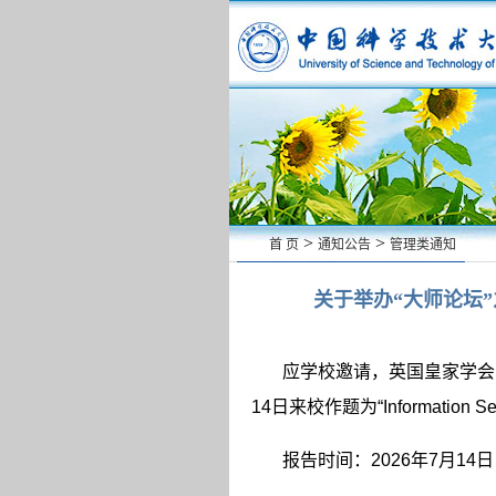
>
>
首 页
通知公告
管理类通知
关于举办“大师论坛”
应学校邀请，英国皇家学会
14
日来校作题为“
Information S
报告时间：
2026
年
7
月
14
日