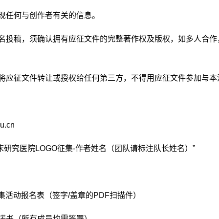
现任何与创作者有关的信息。
名投稿，须确认拥有应征文件的完整著作权及版权，如多人合作
将应征文件转让或授权给任何第三方，不得用应征文件参加与本
u.cn
床研究医院
LOGO
征集
-
作者姓名（团队请标注队长姓名）
”
集活动报名表（签字
/
盖章的
PDF
扫描件）
诺书（所有成员均需签署）