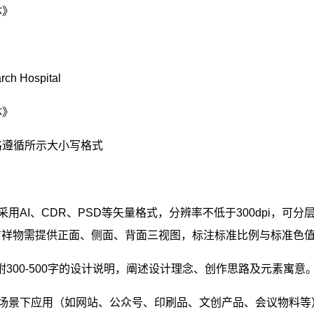
体》
rch Hospital
体》
格遵循所示大小写格式
采用
AI
、
CDR
、
PSD
等矢量格式，分辨率不低于
300dpi
，可分
吉祥物需提供正面、侧面、背面三视图，标注标准比例与标准色
附
300-500
字的设计说明，阐述设计理念、创作思路及元素寓意
场景下应用（如网站、公众号、印刷品、文创产品、会议物料等