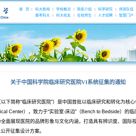
首 页
科大新闻
学校概况
院系介绍
科学研究
师资队伍
|
|
|
|
|
报考科大
科大校友
在校师生
人才招聘
智慧门户
|
|
|
|
关于中国科学院临床研究医院VI系统征集的通知
（以下简称
“
临床研究医院
”
）是中国首批以临床研究和转化为核心
ical Center
），致力于
“
实验室
-
床边
”
（
Bench to Bedside
）的临
为全面展现医院的品牌形象与文化内涵，打造具有辨识度、国际
现公开征集设计方案。