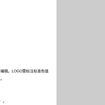
层编辑。
LOGO
需标注标准色值
值。
。
）。