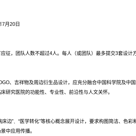
年
7
月
20
日
可应征，团队人数不超过
4
人。每人（或团队）最多提交
3
套设计
OGO
、吉祥物及周边衍生品设计，应充分融合中国科学院及中国
临床研究医院的功能性、专业性、前沿性与人文关怀。
病床边
”
、
“
医学转化
”
等核心概念展开设计，要求构图简洁、色彩
场景中应用传播。