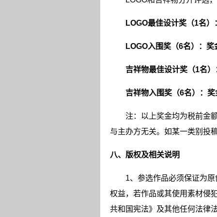
LOGO
最佳设计奖（
1
名）
LOGO
入围奖（
6
名）：奖
吉祥物最佳设计奖（
1
名）
吉祥物入围奖（
6
名）：奖
注：以上奖金均为税前金
与主办方无关。如某一类别投
八、版权及相关说明
1
、参选作品必须保证为原
权益，若作品或其使用素材侵
共和国宪法》及其他任何法律