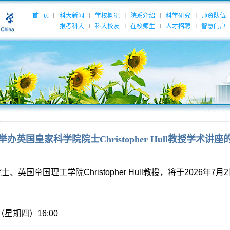
首 页
科大新闻
学校概况
院系介绍
科学研究
师资队伍
|
|
|
|
|
报考科大
科大校友
在校师生
人才招聘
智慧门户
|
|
|
|
举办英国皇家科学院院士Christopher Hull教授学术讲座
院士、英国帝国理工学院
Christopher Hull
教授，将于
2026
年
7
月
2
（星期四）
16:00